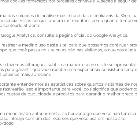
s cookies fornecidos por terceiros confiáveis. A seção a seguir det
 uma das soluções de análise mais difundidas e confiáveis ​​da Web, 
riência. Esses cookies podem rastrear itens como quanto tempo voc
o conteúdo atraente.
Google Analytics, consulte a página oficial do Google Analytics.
a rastrear e medir o uso deste site, para que possamos continuar pro
mpo que você passa no site ou as páginas visitadas, o que nos aju
s e fazemos alterações subtis na maneira como o site se apresenta
s ​​para garantir que você receba uma experiência consistente enqua
 usuários mais apreciam.
rtante entendermos as estatísticas sobre quantos visitantes de no
s rastrearão. Isso é importante para você, pois significa que podem
os custos de publicidade e produtos para garantir o melhor preço p
mo mencionado anteriormente, se houver algo que você não tem cert
 caso interaja com um dos recursos que você usa em nosso site.
ro/2020.