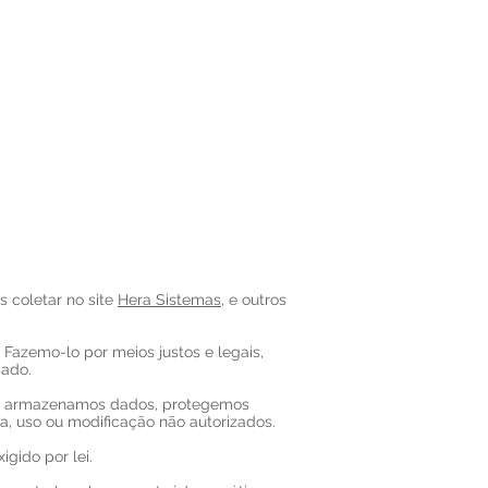
ERA ACADEMY
BLOG
ÁREA DA REVENDA
 coletar no site
Hera Sistemas
, e outros
Fazemo-lo por meios justos e legais,
ado.
ndo armazenamos dados, protegemos
a, uso ou modificação não autorizados.
gido por lei.