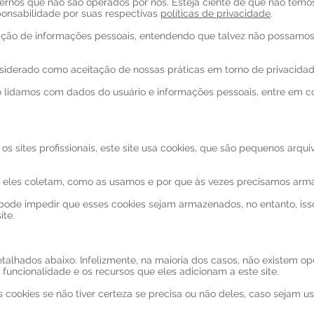
xternos que não são operados por nós. Esteja ciente de que não temo
ponsabilidade por suas respectivas
políticas de privacidade
.
itação de informações pessoais, entendendo que talvez não possamos
nsiderado como aceitação de nossas práticas em torno de privacidad
 lidamos com dados do usuário e informações pessoais, entre em c
 sites profissionais, este site usa cookies, que são pequenos arqu
 eles coletam, como as usamos e por que às vezes precisamos arma
e impedir que esses cookies sejam armazenados, no entanto, isso
ite.
etalhados abaixo. Infelizmente, na maioria dos casos, não existem o
uncionalidade e os recursos que eles adicionam a este site.
cookies se não tiver certeza se precisa ou não deles, caso sejam us