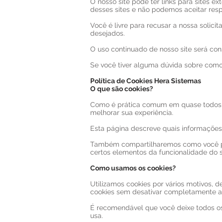
O nosso site pode ter links para sites e
desses sites e não podemos aceitar res
Você é livre para recusar a nossa solic
desejados.
O uso continuado de nosso site será co
Se você tiver alguma dúvida sobre como
Política de Cookies Hera Sistemas
O que são cookies?
Como é prática comum em quase todos os
melhorar sua experiência.
Esta página descreve quais informações
Também compartilharemos como você pod
certos elementos da funcionalidade do s
Como usamos os cookies?
Utilizamos cookies por vários motivos, d
cookies sem desativar completamente a f
É recomendável que você deixe todos os 
usa.