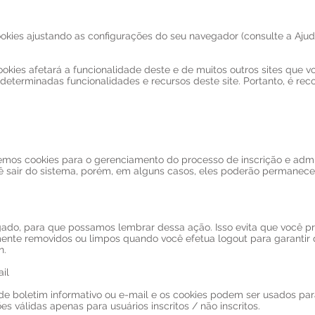
okies ajustando as configurações do seu navegador (consulte a Aju
okies afetará a funcionalidade deste e de muitos outros sites que vo
determinadas funcionalidades e recursos deste site. Portanto, é re
emos cookies para o gerenciamento do processo de inscrição e admin
 sair do sistema, porém, em alguns casos, eles poderão permanece
ado, para que possamos lembrar dessa ação. Isso evita que você pre
ente removidos ou limpos quando você efetua logout para garantir
n.
il
 de boletim informativo ou e-mail e os cookies podem ser usados ​​par
s válidas apenas para usuários inscritos / não inscritos.