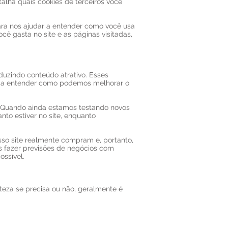
alha quais cookies de terceiros você
para nos ajudar a entender como você usa
ê gasta no site e as páginas visitadas,
duzindo conteúdo atrativo. Esses
da a entender como podemos melhorar o
. Quando ainda estamos testando novos
nto estiver no site, enquanto
sso site realmente compram e, portanto,
os fazer previsões de negócios com
ossível.
eza se precisa ou não, geralmente é