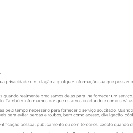
INÍCIO
GESTÃO FÁCIL
H
.
 sua privacidade em relação a qualquer informação sua que possamos
s quando realmente precisamos delas para lhe fornecer um serviço. 
to. Também informamos por que estamos coletando e como será us
as pelo tempo necessário para fornecer o serviço solicitado. Qua
is ​​para evitar perdas e roubos, bem como acesso, divulgação, cópi
tificação pessoal publicamente ou com terceiros, exceto quando exi