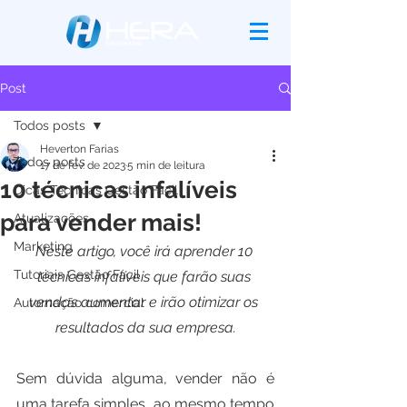
Post
Todos posts
Heverton Farias
Todos posts
17 de fev. de 2023
5 min de leitura
10 técnicas infalíveis
Dicas Técnicas Gestão Fácil
para vender mais!
Atualizações
Marketing
Neste artigo, você irá aprender 10 
Tutoriais Gestão Fácil
técnicas infalíveis que farão suas 
vendas aumentar e irão otimizar os 
Automação comercial
resultados da sua empresa.
Sem dúvida alguma, vender não é 
uma tarefa simples, ao mesmo tempo 