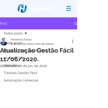
Post
Todos posts
Heverton Farias
Todos posts
8 de jun. de 2020
2 min de leitura
Atualização Gestão Fácil
Dicas Técnicas Gestão Fácil
11/06/2020.
Atualizações
Marketing
Atualizado:
26 de jun. de 2020
Tutoriais Gestão Fácil
Automação comercial