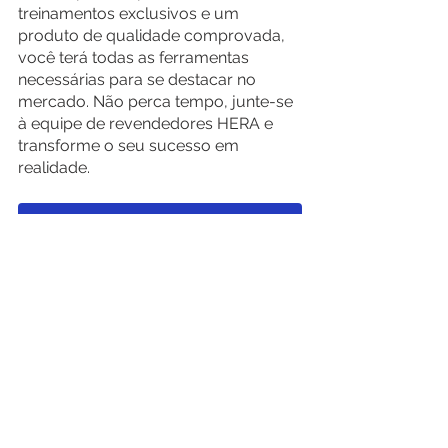
treinamentos exclusivos e um 
produto de qualidade comprovada, 
você terá todas as ferramentas 
necessárias para se destacar no 
mercado. Não perca tempo, junte-se 
à equipe de revendedores HERA e 
transforme o seu sucesso em 
realidade. 
Descubra como se tornar um revendedor HERA
Conclusão
Em conclusão, as estratégias de 
atendimento ao cliente são de 
extrema importância para 
revendedores que desejam encantar 
e fidelizar seu público. Ao conhecer 
os clientes, comunicar-se de forma 