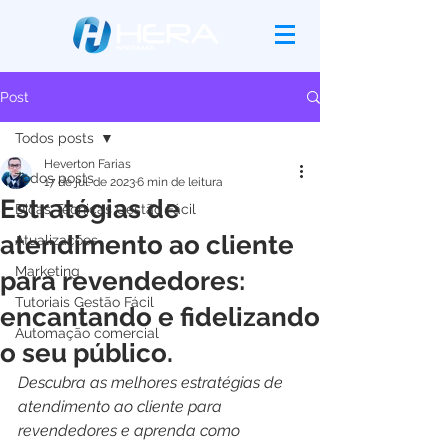
Post
Todos posts
Heverton Farias
Todos posts
17 de jul. de 2023
6 min de leitura
Estratégias de
Dicas Técnicas Gestão Fácil
atendimento ao cliente
Atualizações
Marketing
para revendedores:
Tutoriais Gestão Fácil
encantando e fidelizando
Automação comercial
o seu público.
Descubra as melhores estratégias de 
atendimento ao cliente para 
revendedores e aprenda como 