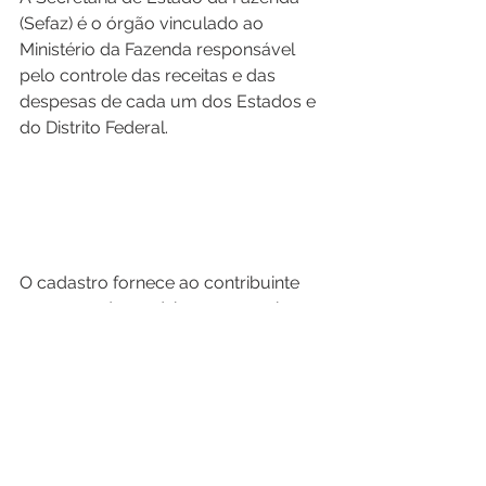
(Sefaz) é o órgão vinculado ao 
Ministério da Fazenda responsável 
pelo controle das receitas e das 
despesas de cada um dos Estados e 
do Distrito Federal.
O cadastro fornece ao contribuinte 
um nome de usuário e uma senha 
para ter acesso ao ambiente de 
teste/homologação e efetuar o teste 
do seu software de emissão de NFe 
para verificar se este está de acordo 
com as normas da Secretaria da 
Fazenda. 