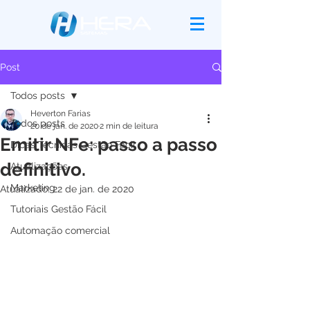
Post
Todos posts
Heverton Farias
Todos posts
20 de jan. de 2020
2 min de leitura
Emitir NFe: passo a passo
Dicas Técnicas Gestão Fácil
definitivo.
Atualizações
Marketing
Atualizado:
22 de jan. de 2020
Tutoriais Gestão Fácil
Automação comercial